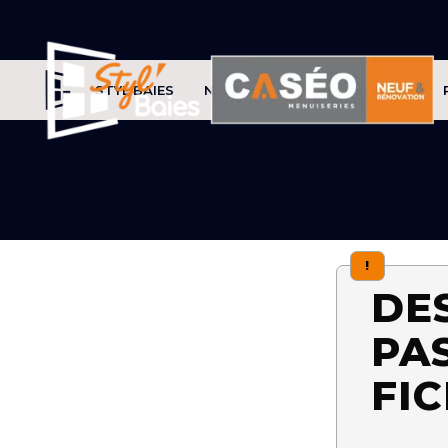
STYL'BAIES
NOS PRODUITS
CONSEILS
!
DE
PA
FIC