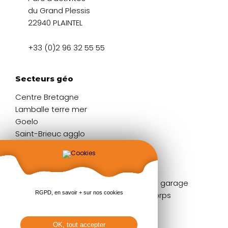
du Grand Plessis
22940 PLAINTEL
+33 (0)2 96 32 55 55
Secteurs géo
Centre Bretagne
Lamballe terre mer
Goelo
Saint-Brieuc agglo
Liens rapides
Fenêtres
Portes de garage
RGPD, en savoir + sur nos cookies
Portes d'entrée
Garde-corps
Volets
Stores
Baies coulissantes
Pergolas
OK, tout accepter