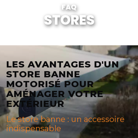
FAQ
STORES
LES AVANTAGES D'UN
STORE BANNE
MOTORISÉ POUR
AMÉNAGER VOTRE
EXTÉRIEUR
Le store banne : un accessoire
indispensable