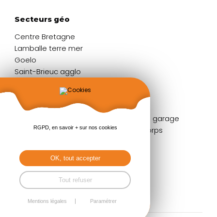
Secteurs géo
Centre Bretagne
Lamballe terre mer
Goelo
Saint-Brieuc agglo
Liens rapides
Fenêtres
Portes de garage
RGPD, en savoir + sur nos cookies
Portes d'entrée
Garde-corps
Volets
Stores
Baies coulissantes
Pergolas
OK, tout accepter
Portails & clôtures
Tout refuser
Mentions légales
Paramétrer