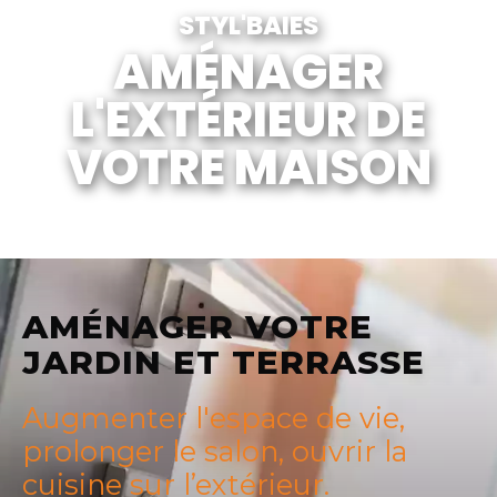
STYL'BAIES
AMÉNAGER
L'EXTÉRIEUR DE
VOTRE MAISON
AMÉNAGER VOTRE
JARDIN ET TERRASSE
Augmenter l'espace de vie,
prolonger le salon, ouvrir la
cuisine sur l’extérieur.