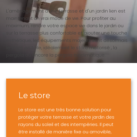
L'aménagement d'une terrasse et d'un jardin lien est
maintenant un vrai mode de vie. Pour profiter au
maximum, rendre votre espace vie dans le jardin ou
sur la terrasse plus confortable et ajouter une touche
esthétique, les équipements majeurs sont désormais
le store en toile, idéalement le store motorisé , la
pergola ou encore la pergola bioclimatique.
Le store
Le store est une très bonne solution pour
protéger votre terrasse et votre jardin des
rayons du soleil et des intempéries. Il peut
être installé de manière fixe ou amovible,