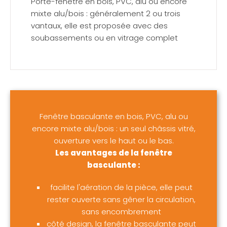
Porte-fenêtre en bois, PVC, alu ou encore
mixte alu/bois : généralement 2 ou trois
vantaux, elle est proposée avec des
soubassements ou en vitrage complet
Fenêtre basculante en bois, PVC, alu ou
encore mixte alu/bois : un seul châssis vitré,
ouverture vers le haut ou le bas.
Les avantages de la fenêtre
basculante :
facilite l'aération de la pièce, elle peut
rester ouverte sans gêner la circulation,
sans encombrement
côté design, la fenêtre basculante peut