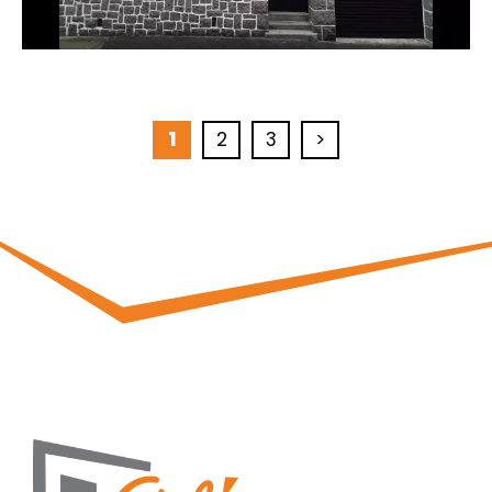
1
2
3
>