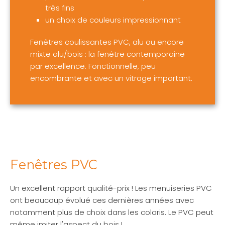
très fins
un choix de couleurs impressionnant
Fenêtres coulissantes PVC, alu ou encore
mixte alu/bois : la fenêtre contemporaine
par excellence. Fonctionnelle, peu
encombrante et avec un vitrage important.
Fenêtres PVC
Un excellent rapport qualité-prix ! Les menuiseries PVC
ont beaucoup évolué ces dernières années avec
notamment plus de choix dans les coloris. Le PVC peut
même imiter l'aspect du bois !