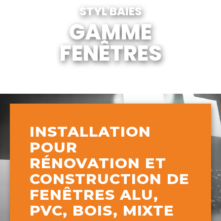
STYL'BAIES
GAMME
FENÊTRES
INSTALLATION
POUR
RÉNOVATION ET
CONSTRUCTION DE
FENÊTRES ALU,
PVC, BOIS, MIXTE