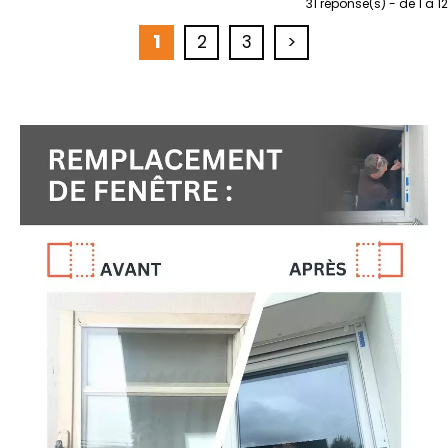
31
réponse(s) - de 1 a 12
1
2
3
>