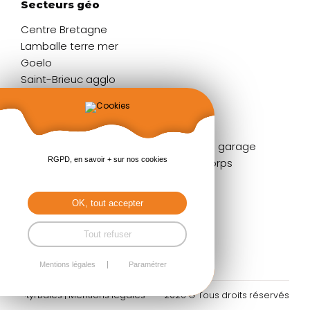
Secteurs géo
Centre Bretagne
Lamballe terre mer
Goelo
Saint-Brieuc agglo
Liens rapides
Fenêtres
Portes de garage
RGPD, en savoir + sur nos cookies
Portes d'entrée
Garde-corps
Volets
Stores
Baies coulissantes
Pergolas
OK, tout accepter
Portails & clôtures
Tout refuser
Mentions légales
Paramétrer
Styl'Baies |
Mentions légales
2026 © Tous droits réservés