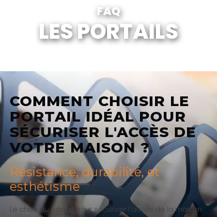
FAQ
LES PORTAILS
COMMENT CHOISIR LE
PORTAIL IDÉAL POUR
SÉCURISER L'ACCÈS DE
VOTRE MAISON ?
Résistance, durabilité, et
esthétisme
Le choix du portail pour sécuriser l'accès de la maison