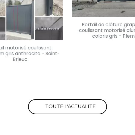
Portail de clôture gra
coulissant motorisé al
coloris gris - Ple
ail motorisé coulissant
En savoir +
m gris anthracite - Saint-
Brieuc
En savoir +
TOUTE L'ACTUALITÉ