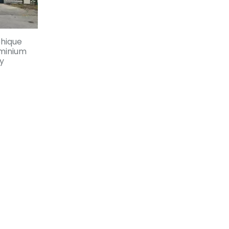
phique
uminium
my