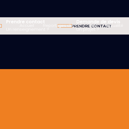
Prendre contact
Demande de devis
Accueil
Reportages clients
FAQ
Actualité
PRENDRE CONTACT
Un renseignement ?
Un projet ?