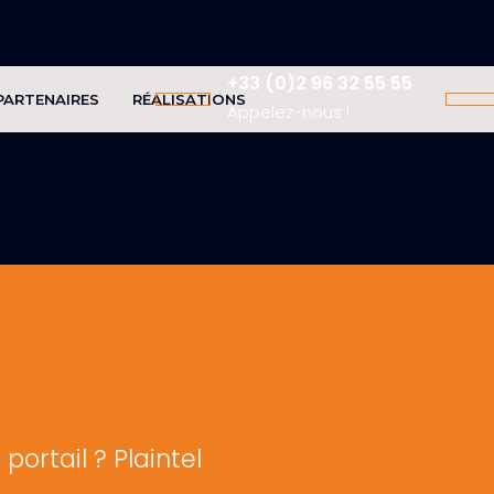
+33 (0)2 96 32 55 55
PARTENAIRES
RÉALISATIONS
Appelez-nous !
ortail ? Plaintel