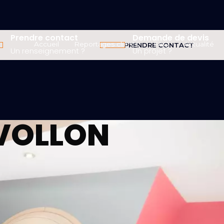
Prendre contact
Demande de devis
Accueil
Reportages clients
FAQ
Actualité
PRENDRE CONTACT
Un renseignement ?
Un projet ?
VOLLON