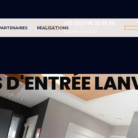
+33 (0)2 96 32 55 55
PARTENAIRES
RÉALISATIONS
Appelez-nous !
 D'ENTRÉE
LAN