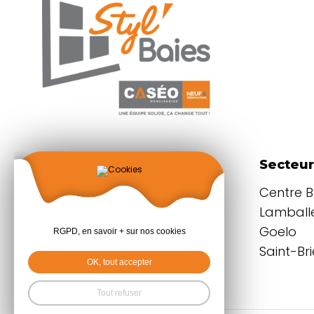
Coordonnées
Secteur
Parc d'activités
Centre 
du Grand Plessis
Lamballe
22940 PLAINTEL
Goelo
RGPD, en savoir + sur nos cookies
Saint-Br
OK, tout accepter
+33 (0)2 96 32 55 55
Tout refuser