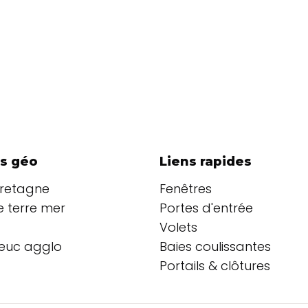
s géo
Liens rapides
Bretagne
Fenêtres
 terre mer
Portes d'entrée
Volets
ieuc agglo
Baies coulissantes
Portails & clôtures