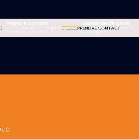
Prendre contact
Demande de devis
Accueil
Reportages clients
FAQ
Actualité
PRENDRE CONTACT
Un renseignement ?
Un projet ?
euc