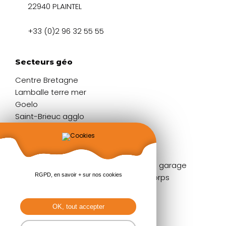
22940 PLAINTEL
+33 (0)2 96 32 55 55
Secteurs géo
Centre Bretagne
Lamballe terre mer
Goelo
Saint-Brieuc agglo
Liens rapides
Fenêtres
Portes de garage
RGPD, en savoir + sur nos cookies
Portes d'entrée
Garde-corps
Volets
Stores
Baies coulissantes
Pergolas
OK, tout accepter
Portails & clôtures