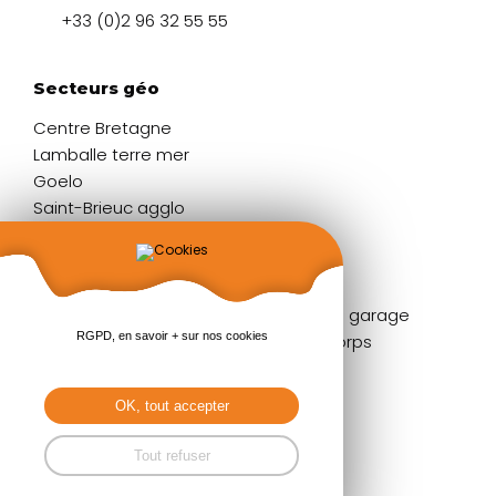
+33 (0)2 96 32 55 55
Secteurs géo
Centre Bretagne
Lamballe terre mer
Goelo
Saint-Brieuc agglo
Liens rapides
Fenêtres
Portes de garage
RGPD, en savoir + sur nos cookies
Portes d'entrée
Garde-corps
Volets
Stores
Baies coulissantes
Pergolas
OK, tout accepter
Portails & clôtures
Tout refuser