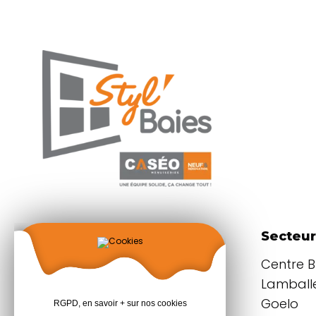
Coordonnées
Secteur
Parc d'activités
Centre 
du Grand Plessis
Lamballe
22940 PLAINTEL
Goelo
RGPD, en savoir + sur nos cookies