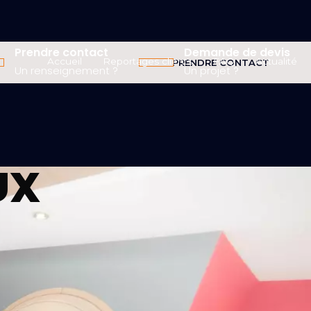
Prendre contact
Demande de devis
Accueil
Reportages clients
FAQ
Actualité
PRENDRE CONTACT
Un renseignement ?
Un projet ?
UX