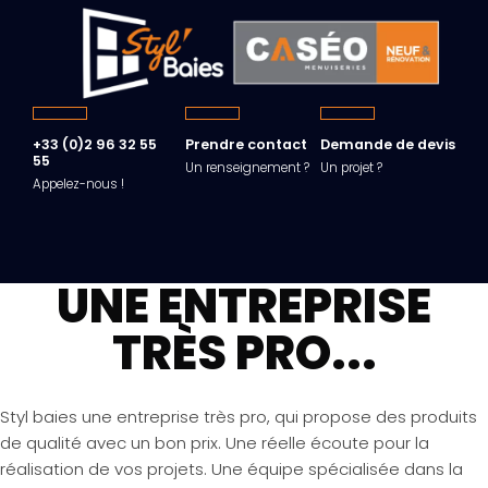
+33 (0)2 96 32 55
Prendre contact
Demande de devis
55
Un renseignement ?
Un projet ?
Appelez-nous !
UNE ENTREPRISE
TRÈS PRO...
Styl baies une entreprise très pro, qui propose des produits
de qualité avec un bon prix. Une réelle écoute pour la
réalisation de vos projets. Une équipe spécialisée dans la