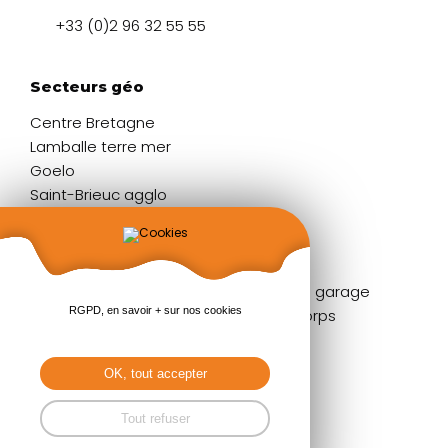
+33 (0)2 96 32 55 55
Secteurs géo
Centre Bretagne
Lamballe terre mer
Goelo
Saint-Brieuc agglo
Liens rapides
Fenêtres
Portes de garage
RGPD, en savoir + sur nos cookies
Portes d'entrée
Garde-corps
Volets
Stores
Baies coulissantes
Pergolas
OK, tout accepter
Portails & clôtures
Tout refuser