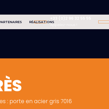
+33 (0)2 96 32 55 55
PARTENAIRES
RÉALISATIONS
Appelez-nous !
RÈS
s : porte en acier gris 7016