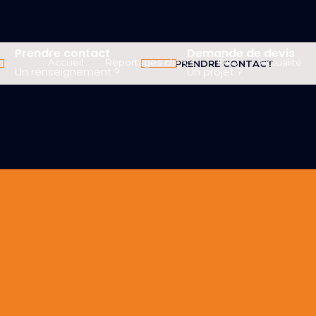
Prendre contact
Demande de devis
Accueil
Reportages clients
FAQ
Actualité
PRENDRE CONTACT
Un renseignement ?
Un projet ?