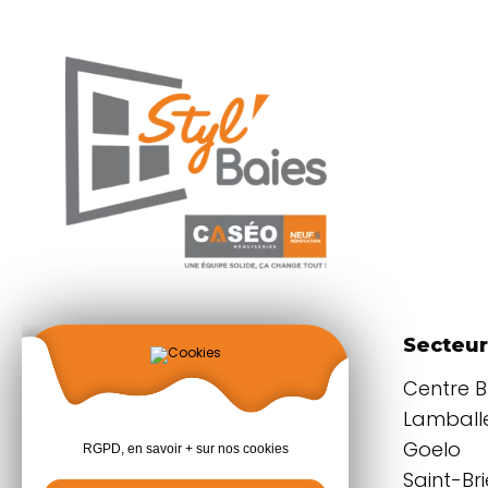
Coordonnées
Secteur
Parc d'activités
Centre 
du Grand Plessis
Lamballe
22940 PLAINTEL
Goelo
RGPD, en savoir + sur nos cookies
Saint-Br