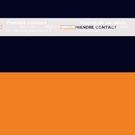
Prendre contact
Demande de devis
Accueil
Reportages clients
FAQ
Actualité
PRENDRE CONTACT
Un renseignement ?
Un projet ?