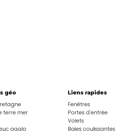
s géo
Liens rapides
Bretagne
Fenêtres
 terre mer
Portes d'entrée
Volets
ieuc agglo
Baies coulissantes