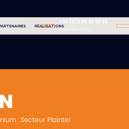
+33 (0)2 96 32 55 55
PARTENAIRES
RÉALISATIONS
Appelez-nous !
ON
nium : Secteur Plaintel