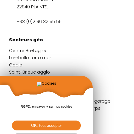
22940 PLAINTEL
+33 (0)2 96 32 55 55
Secteurs géo
Centre Bretagne
Lamballe terre mer
Goelo
Saint-Brieuc agglo
Liens rapides
Fenêtres
Portes de garage
RGPD, en savoir + sur nos cookies
Portes d'entrée
Garde-corps
Volets
Stores
Baies coulissantes
Pergolas
OK, tout accepter
Portails & clôtures