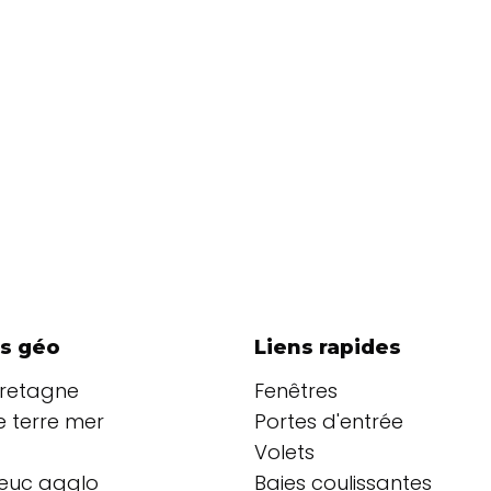
s géo
Liens rapides
Bretagne
Fenêtres
 terre mer
Portes d'entrée
Volets
ieuc agglo
Baies coulissantes