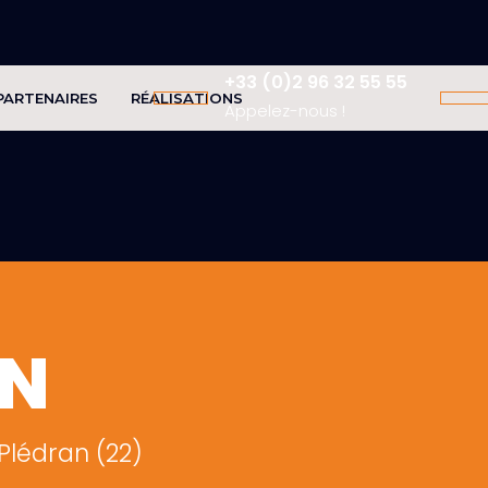
+33 (0)2 96 32 55 55
PARTENAIRES
RÉALISATIONS
Appelez-nous !
ON
 Plédran (22)