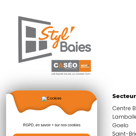
Coordonnées
Secteur
Parc d'activités
Centre 
du Grand Plessis
Lamballe
22940 PLAINTEL
Goelo
RGPD, en savoir + sur nos cookies
Saint-Br