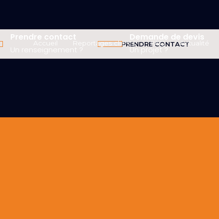
Prendre contact
Demande de devis
Accueil
Reportages clients
FAQ
Actualité
PRENDRE CONTACT
Un renseignement ?
Un projet ?