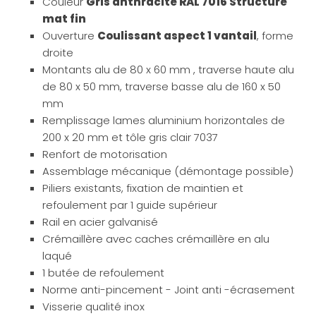
Couleur
Gris anthracite RAL 7016 Structuré
mat fin
Ouverture
Coulissant aspect 1 vantail
, forme
droite
Montants alu de 80 x 60 mm , traverse haute alu
de 80 x 50 mm, traverse basse alu de 160 x 50
mm
Remplissage lames aluminium horizontales de
200 x 20 mm et tôle gris clair 7037
Renfort de motorisation
Assemblage mécanique (démontage possible)
Piliers existants, fixation de maintien et
refoulement par 1 guide supérieur
Rail en acier galvanisé
Crémaillère avec caches crémaillère en alu
laqué
1 butée de refoulement
Norme anti-pincement - Joint anti -écrasement
Visserie qualité inox