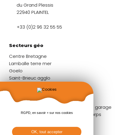
du Grand Plessis
22940 PLAINTEL
+33 (0)2 96 32 55 55
Secteurs géo
Centre Bretagne
Lamballe terre mer
Goelo
Saint-Brieuc agglo
Liens rapides
Fenêtres
Portes de garage
RGPD, en savoir + sur nos cookies
Portes d'entrée
Garde-corps
Volets
Stores
Baies coulissantes
Pergolas
OK, tout accepter