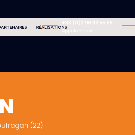
+33 (0)2 96 32 55 55
PARTENAIRES
RÉALISATIONS
Appelez-nous !
ON
oufragan (22)