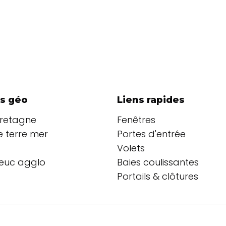
s géo
Liens rapides
Bretagne
Fenêtres
 terre mer
Portes d'entrée
Volets
ieuc agglo
Baies coulissantes
Portails & clôtures