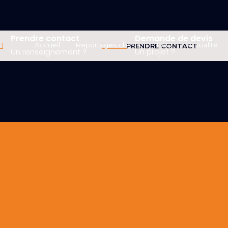
Prendre contact
Demande de devis
Accueil
Reportages clients
FAQ
Actualité
PRENDRE CONTACT
Un renseignement ?
Un projet ?