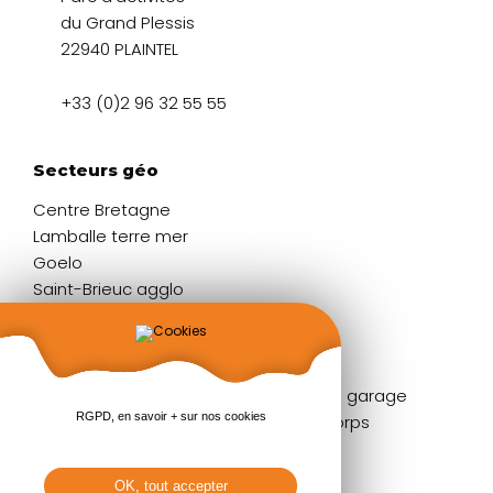
du Grand Plessis
22940 PLAINTEL
+33 (0)2 96 32 55 55
Secteurs géo
Centre Bretagne
Lamballe terre mer
Goelo
Saint-Brieuc agglo
Liens rapides
Fenêtres
Portes de garage
RGPD, en savoir + sur nos cookies
Portes d'entrée
Garde-corps
Volets
Stores
Baies coulissantes
Pergolas
OK, tout accepter