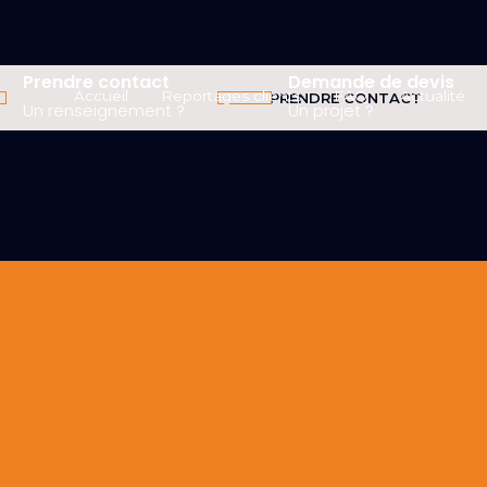
Prendre contact
Demande de devis
Accueil
Reportages clients
FAQ
Actualité
PRENDRE CONTACT
Un renseignement ?
Un projet ?