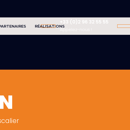
+33 (0)2 96 32 55 55
PARTENAIRES
RÉALISATIONS
Appelez-nous !
ON
calier