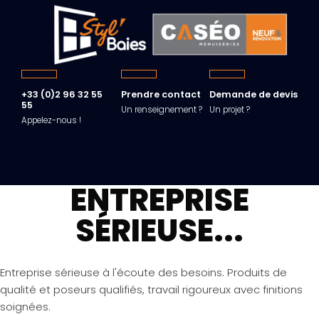
+33 (0)2 96 32 55
Prendre contact
Demande de devis
55
Un renseignement ?
Un projet ?
Appelez-nous !
ENTREPRISE
SÉRIEUSE...
Entreprise sérieuse à l'écoute des besoins. Produits de
qualité et poseurs qualifiés, travail rigoureux avec finitions
soignées.