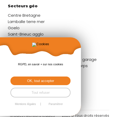
Secteurs géo
Centre Bretagne
Lamballe terre mer
Goelo
Saint-Brieuc agglo
Liens rapides
Fenêtres
Portes de garage
RGPD, en savoir + sur nos cookies
Portes d'entrée
Garde-corps
Volets
Stores
Baies coulissantes
Pergolas
OK, tout accepter
Portails & clôtures
Tout refuser
Mentions légales
Paramétrer
Styl'Baies |
Mentions légales
2026 © Tous droits réservés