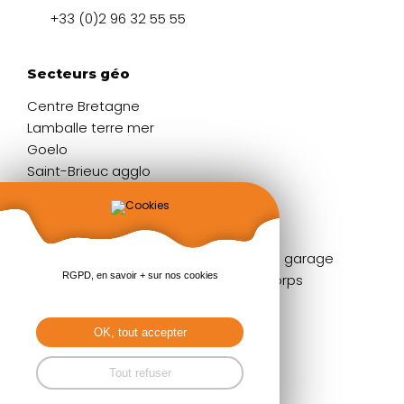
+33 (0)2 96 32 55 55
Secteurs géo
Centre Bretagne
Lamballe terre mer
Goelo
Saint-Brieuc agglo
Liens rapides
Fenêtres
Portes de garage
RGPD, en savoir + sur nos cookies
Portes d'entrée
Garde-corps
Volets
Stores
Baies coulissantes
Pergolas
OK, tout accepter
Portails & clôtures
Tout refuser